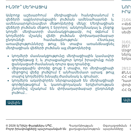
ԻՆՉՈՒ՞ ՄԵԴԻԱՑԻԱ
ՆՈՐ
ԻՐԱ
Ամբողջ աշխարհում մեդիացիան հանդիսանում է
վեճերի այլընտրանքային լուծման ամենահայտնի և
21/04
ամենաարդյունավետ մեթոդներից մեկը: Մեդիացիան
«Վեճ
վեճերի լուծման մեթոդ է երրորդ՝ անկողմնակալ և չեզոք
կառ
կողմի
` մեդիատրի
մասնակցությամբ, ով օգնում է
սեմ
կողմերին մշակել վեճի լուծման փոխադարձաբար
ընդունելի համաձայնություն: Հետևյալ
31/01
առավելությունները թույլ են տալիս առանձնացնել
2017
մեդիացիան վեճերի լուծման այլ մեթոդներից.
Մրցո
ներ
կողմերի մասնակցությունը մեդիացիային կամավոր
երկ
գործընթաց է, և յուրաքանչյուր կողմ իրավունք ունի
ցանկացած ժամանակ դուրս գալ դրանից;
միջազգային փորձը ցույց է տալիս, որ մեդիացիայի
28/12
միջոցով վեճը լուծվում է անհամեմատ արագ` թույլ
ՔՆՆ
տալով կողմերին խնայել ժամանակ և գումար;
ՀՀ
«
կողմերն ակտիվորեն ներգրավված են մեդիացիայի
Դատ
գործընթացում և կառուցողական երկխոսության
փոփո
շնորհիվ մշակում են փոխադարձաբար ընդունելի
ՀՀ 
լուծում...
Ավե
Ավելին
© 2026 ԷյԴիԱր Փարթներս ՍՊԸ,
Գաղտնիության
Օգտագործման
Բոլոր իրավունքները պաշտպանված են
քաղաքականություն
պայմանները