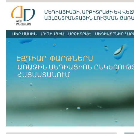
ՄԵԴԻԱՑԻԱՅԻ, ԱՐԲԻՏՐԱԺԻ ԵՎ ՎԵՃ
ԱՅԼԸՆՏՐԱՆՔԱՅԻՆ ԼՈՒԾՄԱՆ ԾԱՌ
ՄԵՐ ՄԱՍԻՆ
ՄԵԴԻԱՑԻԱ
ԱՐԲԻՏՐԱԺ
ՄԵԴԻԱՏՐՆԵՐ / ԱՐ
ԷՅԴԻԱՐ
ՓԱՐԹՆԵՐՍ
ԱՌԱՋԻՆ ՄԵԴԻԱՑԻՈՆ ԸՆԿԵՐՈՒԹ
ՀԱՅԱՍՏԱՆՈՒՄ